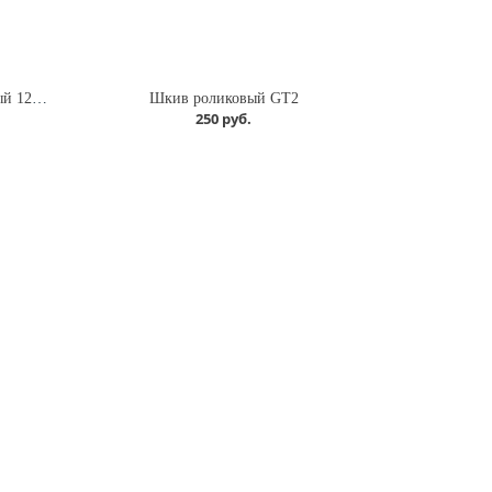
Держатель вала SK12 вертикальный 12мм
Шкив роликовый GT2
250 руб.