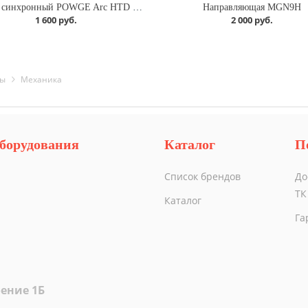
Ремень синхронный POWGE Arc HTD 3м
Направляющая MGN9H
1 600 руб.
2 000 руб.
ры
Механика
борудования
Каталог
П
Список брендов
До
ТК
Каталог
Га
ение 1Б