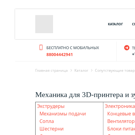
КАТАЛОГ
С
БЕСПЛАТНО С МОБИЛЬНЫХ
T
+
88004442941
Главная страница
Каталог
Cопутствующие това
Механика для 3D-принтера и з
Э
кструдеры
Э
лектроника
Механизмы подачи
Концевые 
Сопла
Вентилято
Шестерни
Блоки пита