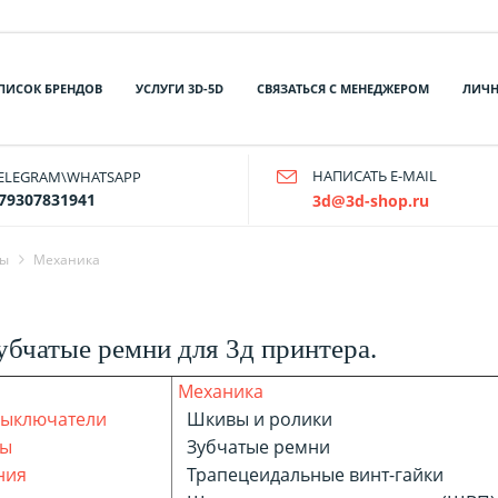
ПИСОК БРЕНДОВ
УСЛУГИ 3D-5D
СВЯЗАТЬСЯ С МЕНЕДЖЕРОМ
ЛИЧН
НАПИСАТЬ E-MAIL
ELEGRAM\WHATSAPP
79307831941
3d@3d-shop.ru
ры
Механика
убчатые ремни для 3д принтера.
Механика
выключатели
Шкивы и ролики
ры
Зубчатые ремни
ния
Трапецеидальные винт-гайки