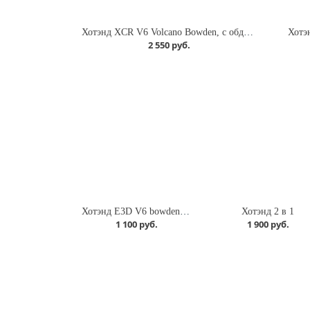
Хотэнд XCR V6 Volcano Bowden, с обдувами 12В
Хотэ
2 550 руб.
Хотэнд E3D V6 bowden, 12 В / 40 Вт
Хотэнд 2 в 1
1 100 руб.
1 900 руб.