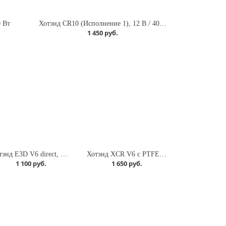
 Вт
Хотэнд CR10 (Исполнение 1), 12 В / 40 Вт
1 450 руб.
Хотэнд E3D V6 direct, 12 В / 40 Вт
Хотэнд XCR V6 с PTFE вставкой, с обдувом 12В
1 100 руб.
1 650 руб.