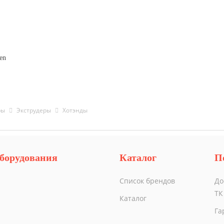
en
ры
Экструдеры
Хотэнды
борудования
Каталог
П
Список брендов
До
ТК
Каталог
Га