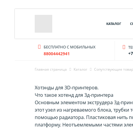
КАТАЛОГ
С
БЕСПЛАТНО С МОБИЛЬНЫХ
T
+7
88004442941
Главная страница
Каталог
Cопутствующие това
Хотэнды для 3D-принтеров.
Что такое хотенд для 3д-принтера
Основным элементом экструдера 3д-принте
этот узел из нагреваемого блока, трубки
помощью радиатора. Пластиковая нить по
платформу. Неотъемлемыми частями элем