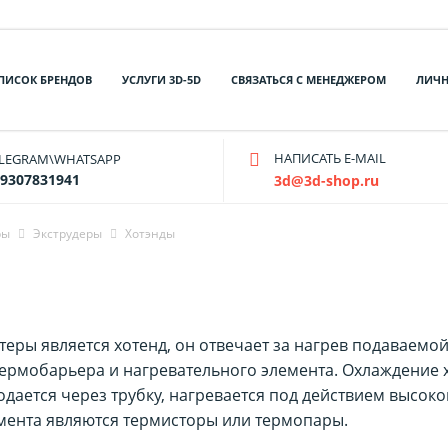
ПИСОК БРЕНДОВ
УСЛУГИ 3D-5D
СВЯЗАТЬСЯ С МЕНЕДЖЕРОМ
ЛИЧН
НАПИСАТЬ E-MAIL
ELEGRAM\WHATSAPP
9307831941
3d@3d-shop.ru
ры
Экструдеры
Хотэнды
ры является хотенд, он отвечает за нагрев подаваемой 
 термобарьера и нагревательного элемента. Охлаждение 
дается через трубку, нагревается под действием высоко
ента являются термисторы или термопары.