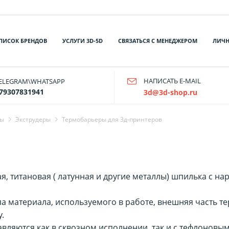
ПИСОК БРЕНДОВ
УСЛУГИ 3D-5D
СВЯЗАТЬСЯ С МЕНЕДЖЕРОМ
ЛИЧН
НАПИСАТЬ E-MAIL
ELEGRAM\WHATSAPP
79307831941
3d@3d-shop.ru
ры
Экструдеры
Термобарьеры для 3д-принтеров
ая, титановая ( латунная и другие металлы) шпилька с н
ипа материала, используемого в работе, внешняя часть 
.
авляются как в сквозном исполнении, так и с тефлонов