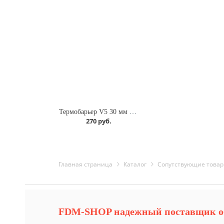
Термобарьер V5 30 мм с тефлоном без проточки
270 руб.
Главная страница
Каталог
Cопутствующие това
FDM-SHOP надежный поставщик о