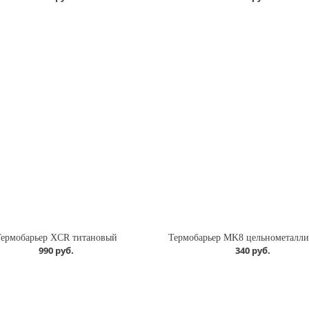
Термобарьер XCR титановый
Термобарьер MK8 цельнометалли
990 руб.
340 руб.