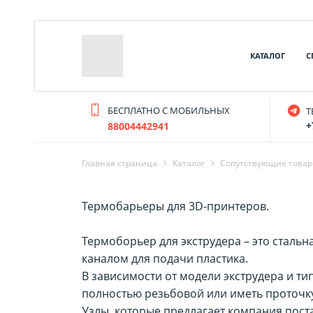
КАТАЛОГ
С
БЕСПЛАТНО С МОБИЛЬНЫХ
T
+
88004442941
Главная страница
Каталог
Cопутствующие това
Термобарьеры для 3D-принтеров.
Термоборьер для экструдера – это стальн
каналом для подачи пластика.
В зависимости от модели экструдера и т
полностью резьбовой или иметь проточку
Узлы, которые предлагает компания пост