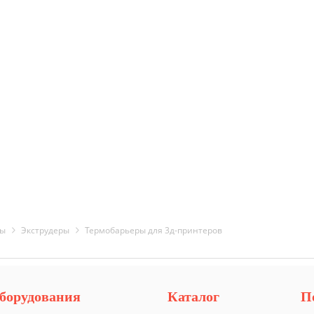
ры
Экструдеры
Термобарьеры для 3д-принтеров
борудования
Каталог
П