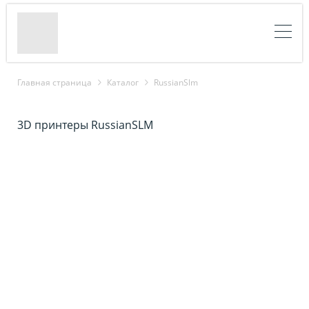
Главная страница
Каталог
RussianSlm
3D принтеры RussianSLM