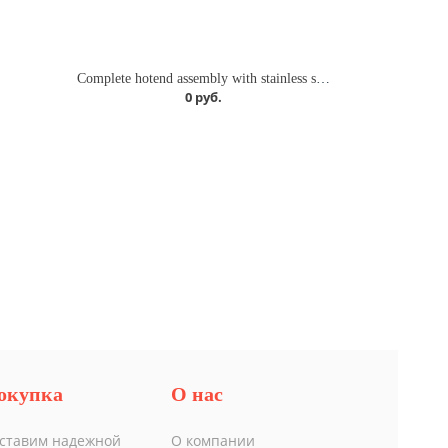
Complete hotend assembly with stainless steel nozzle -0.2mm
0 руб.
окупка
О нас
ставим надежной
О компании