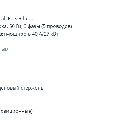
l, RaiseCloud
а, 50 Гц, 3 фазы (5 проводов)
я мощность 40 А/27 кВт
4 мм
деновый стержень
позиционные)