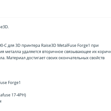
se3D.
0-C для 3D принтера Raise3D MetalFuse Forge1 при
ия металла удаляется вторичное связывающее их корич
ла. Материал достигает своих окончательных свойств
use Forge1
rafuse 17-4PH)
м