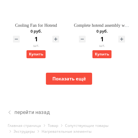
Cooling Fan for Hotend
Complete hotend assembly with stainless steel nozzle -0.2mm
0 руб.
0 руб.
шт.
шт.
Купить
Купить
Показать ещё
перейти назад
Главная страница
Товар
Cопутствующие товары
Экструдеры
Нагревательные элементы