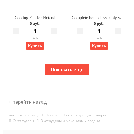
Cooling Fan for Hotend
Complete hotend assembly with stainless steel nozzle -0.2mm
0 руб.
0 руб.
шт.
шт.
Купить
Купить
Показать ещё
перейти назад
Главная страница
Товар
Cопутствующие товары
Экструдеры
Экструдеры и механизмы подачи