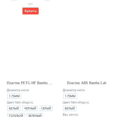
шт.
Купить
Пластик PETG HF Bambu Lab (no_spool)
Пластик ABS Bambu Lab
Диаметр нити
Диаметр нити
1.75ММ
1.75ММ
Цвет fdm-shop.ru
Цвет fdm-shop.ru
БЕЛЫЙ
ЧЕРНЫЙ
СЕРЫЙ
БЕЛЫЙ
Вес нетто
ГОЛУБОЙ
ЗЕЛЕНЫЙ