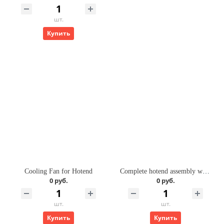
шт.
Купить
Cooling Fan for Hotend
Complete hotend assembly with stainless steel nozzle -0.2mm
0 руб.
0 руб.
шт.
шт.
Купить
Купить