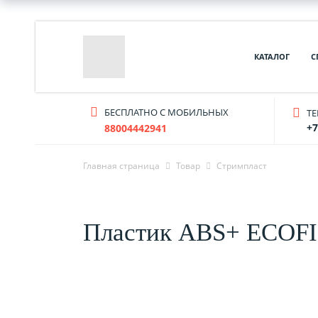
КАТАЛОГ
С
БЕСПЛАТНО С МОБИЛЬНЫХ
T
+7
88004442941
Главная страница
Товар
Стримпласт
Пластик ABS+ ECOF