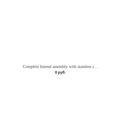
Complete hotend assembly with stainless steel nozzle -0.2mm
0 руб.