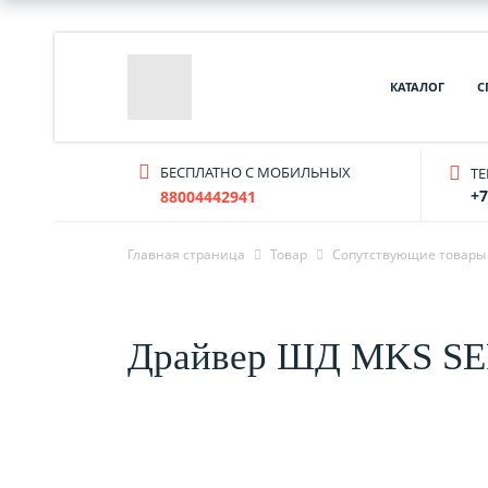
КАТАЛОГ
С
БЕСПЛАТНО С МОБИЛЬНЫХ
T
+7
88004442941
Главная страница
Товар
Cопутствующие товары
Драйвер ШД MKS SE