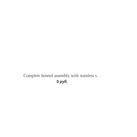
Complete hotend assembly with stainless steel nozzle -0.2mm
0 руб.