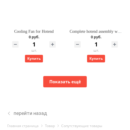
Cooling Fan for Hotend
Complete hotend assembly with stainless steel nozzle -0.2mm
0 руб.
0 руб.
шт.
шт.
Купить
Купить
Показать ещё
перейти назад
Главная страница
Товар
Cопутствующие товары