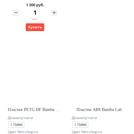
1 300 руб.
шт.
Купить
Пластик PETG HF Bambu Lab (no_spool)
Пластик ABS Bambu Lab
Диаметр нити
Диаметр нити
1.75ММ
1.75ММ
Цвет fdm-shop.ru
Цвет fdm-shop.ru