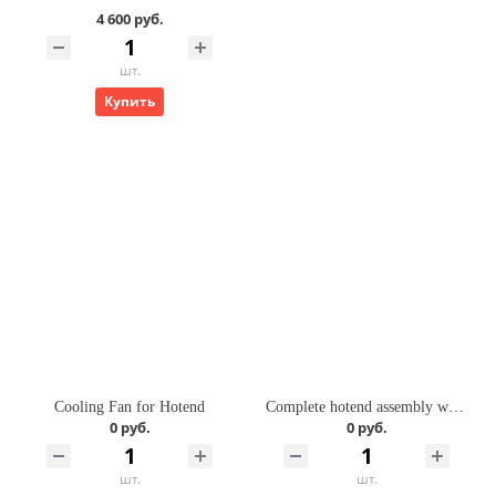
4 600 руб.
шт.
Купить
Cooling Fan for Hotend
Complete hotend assembly with stainless steel nozzle -0.2mm
0 руб.
0 руб.
шт.
шт.